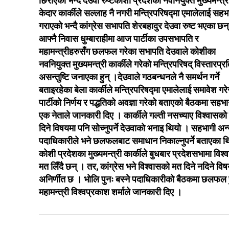
छिराएको भन्दै देउवा रुष्टकोशी प्रदेशका नवनियुक्त मुख्यमन्त्र
केदार कार्कीले सल्लाह नै नगरी मन्त्रिपरिषद्‍मा एमालेलाई सहभ
गराएको भन्दै कांग्रेस सभापति शेरबहादुर देउवा रुष्ट भएका छन
आफ्नै निवास धुम्बाराहीमा आज पार्टीका उपसभापति र
महामन्त्रीहरुसँग छलफल गरेका सभापति देउवाले कोशीका
नवनियुक्त मुख्यमन्त्री कार्कीले गरेको मन्त्रिपरिषद् विस्तारप्र
असन्तुष्टि जनाएका हुन् ।देउवाले गठबन्धनले नै समर्थन गर्ने
बताइरहेका बेला कार्कीले मन्त्रिपरिषद्‍मा एमालेलाई समावेश गरे
पार्टीको निर्णय र पद्धतिको अवज्ञा गरेको बताएको बैठकमा सहभा
एक नेताले जानकारी दिए । कार्कीले गल्ती नसच्याए विश्वासको
दिने विषयमा पनि सोच्नुपर्ने देउवाको भनाइ थियो । सहभागी अन
पदाधिकारीले भने छलफलबाट समाधान निकाल्नुपर्ने बताएका थ
कोशी प्रदेशका मुख्यमन्त्री कार्कीले बुधबार प्रदेशसभामा विश
मत लिँदै छन् । तर, कांग्रेस भने विश्वासको मत दिने नदिने वि
अनिर्णीत छ । भोलि पुनः बस्ने पदाधिकारीको बैठकमा छलफल ह
महामन्त्री विश्वप्रकाश शर्माले जानकारी दिए ।