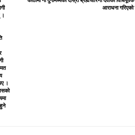
ी
कोठामा नौ दुर्गामध्येकी दोस्रो ब्रह्मचारिणी देवीको विधिपूर्वक
ागी
आराधना गरिएको
् ।
ति
र
गी
 मत
्य
िए ।
्वासको
षयमा
ुने