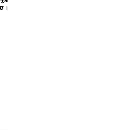
 पूजा
 छ ।