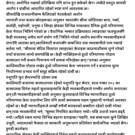
छैनन्। आरोपित पक्षको प्रतिक्रिया पनि प्राप्त हुन सकेको छैन। त्यसैले प्रस्तुत सामग्री
आरोप र दाबीमा आधारित रहेको स्पष्ट पार्न आवश्यक छ।
सीमादेखि राजधानीसम्म फैलिएको नेटवर्कको आरोप
व्यापारी तथा बजार स्रोतहरूका अनुसार भारतसँग सीमा जोडिएका बारा, पर्सा,
सर्लाही, महोत्तरी, धनुषा र सिरहा क्षेत्रका विभिन्न नाकाबाट दैनिक ठूलो परिमाणमा
केरा नेपाल भित्रिने गरेको छ । वैधानिक भन्सार प्रक्रियाबाट ल्याइएका फलफूलसँगै
केही मालवस्तु अवैध मार्ग प्रयोग गरी भित्रिने गरेको आरोप स्थानीय व्यवसायीहरूले
लगाउँदै आएका छन्।कालिमाटी बजारसँग सम्बन्धित एक व्यवसायीले नाम नछाप्ने
सर्तमा भने, “सीमामा सेटिङ मिलाएर ल्याइएका केराहरू काठमाडौंसम्म पुग्ने गरेको
चर्चा बजारमा लामो समयदेखि छ। केही व्यक्तिहरूले ठूलो परिमाणमा गोदाम
सञ्चालन गरी बजार नियन्त्रण गर्ने प्रयास गरिरहेका छन्।”उनका अनुसार
कालिमाटीमा गोदाम राखेर ठूलो परिमाणमा केरा भण्डारण गर्ने र बजारमा मूल्य
निर्धारणमा प्रभाव पार्ने समूह सक्रिय रहेको दाबी छ।
पशुपति फुट सेन्टरमाथि उठेका प्रश्न
कालिमाटी बजारमा सञ्चालनमा रहेको पशुपति फुट सेन्टर, स्टल नम्बर २०८ का
सञ्चालक दिनेश महतो कुशवाहामाथि केही व्यवसायीहरूले गम्भीर आरोप लगाएका
छन्।ती व्यवसायीहरूको दाबी अनुसार कुशवाहाले विभिन्न व्यापारीबाट ठूलो
परिमाणमा केरा उधारोमा लिए पनि लामो समयसम्म रकम भुक्तानी नगरेको अवस्था
रहेको छ। केही व्यापारीहरूले लाखौं रुपैयाँ बराबरको बक्यौता रहेको दाबी गरेका
छन्।एक व्यवसायीले भने, “सुरुमा नियमित कारोबार भयो। पछि उधारो रकम बढ्दै
गयो। अहिले रकम माग्दा विभिन्न बहाना बनाइन्छ।”यद्यपि, यस सम्बन्धमा कुनै लिखित
उजुरी, अदालतको फैसला वा सरकारी अनुसन्धान प्रतिवेदन सार्वजनिक भएको छैन।
हुण्डी कारोबार
व्यापारिक क्षेत्रका केही व्यक्तिहरूले दिनेश महतो कुशवाहालाई हुण्डी कारोबारसँग