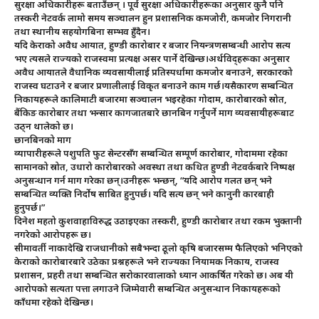
सुरक्षा अधिकारीहरू बताउँछन् । पूर्व सुरक्षा अधिकारीहरूका अनुसार कुनै पनि
तस्करी नेटवर्क लामो समय सञ्चालन हुन प्रशासनिक कमजोरी, कमजोर निगरानी
तथा स्थानीय सहयोगबिना सम्भव हुँदैन।
यदि केराको अवैध आयात, हुण्डी कारोबार र बजार नियन्त्रणसम्बन्धी आरोप सत्य
भए त्यसले राज्यको राजस्वमा प्रत्यक्ष असर पार्ने देखिन्छ।अर्थविद्हरूका अनुसार
अवैध आयातले वैधानिक व्यवसायीलाई प्रतिस्पर्धामा कमजोर बनाउने, सरकारको
राजस्व घटाउने र बजार प्रणालीलाई विकृत बनाउने काम गर्छ।यसैकारण सम्बन्धित
निकायहरूले कालिमाटी बजारमा सञ्चालन भइरहेका गोदाम, कारोबारको स्रोत,
बैंकिङ कारोबार तथा भन्सार कागजातबारे छानबिन गर्नुपर्ने माग व्यवसायीहरूबाट
उठ्न थालेको छ।
छानबिनको माग
व्यापारीहरूले पशुपति फुट सेन्टरसँग सम्बन्धित सम्पूर्ण कारोबार, गोदाममा रहेका
सामानको स्रोत, उधारो कारोबारको अवस्था तथा कथित हुण्डी नेटवर्कबारे निष्पक्ष
अनुसन्धान गर्न माग गरेका छन्।उनीहरू भन्छन्, “यदि आरोप गलत छन् भने
सम्बन्धित व्यक्ति निर्दोष साबित हुनुपर्छ। यदि सत्य छन् भने कानुनी कारबाही
हुनुपर्छ।”
दिनेश महतो कुशवाहाविरुद्ध उठाइएका तस्करी, हुण्डी कारोबार तथा रकम भुक्तानी
नगरेको आरोपहरू छ।
सीमावर्ती नाकादेखि राजधानीको सबैभन्दा ठूलो कृषि बजारसम्म फैलिएको भनिएको
केराको कारोबारबारे उठेका प्रश्नहरूले भने राज्यका नियामक निकाय, राजस्व
प्रशासन, प्रहरी तथा सम्बन्धित सरोकारवालाको ध्यान आकर्षित गरेको छ। अब यी
आरोपको सत्यता पत्ता लगाउने जिम्मेवारी सम्बन्धित अनुसन्धान निकायहरूको
काँधमा रहेको देखिन्छ।