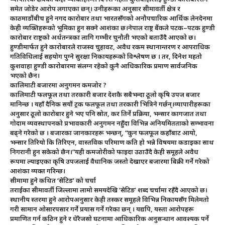
समेत जोडेर आरोप लगाएका छन्। उनीहरूका अनुसार सीमावर्ती क्षेत्र र
काठमाडौंबीच हुने नगद कारोबार तथा भारतसँगको अनौपचारिक आर्थिक लेनदेनमा
केही व्यक्तिहरूको भूमिका हुन सक्ने आशंका छ।नेपाल राष्ट्र बैंकले पटक–पटक हुण्डी
कारोबार राष्ट्रको अर्थतन्त्रका लागि गम्भीर चुनौती भएको बताउँदै आएको छ।
हुण्डीमार्फत हुने कारोबारले राजस्व चुहावट, अवैध रकम स्थानान्तरण र आपराधिक
गतिविधिलाई सहयोग पुग्ने सुरक्षा निकायहरूको विश्लेषण छ । तर, दिनेश महतो
कुशवाहा हुण्डी कारोबारमा संलग्न रहेको कुनै आधिकारिक प्रमाण सार्वजनिक
भएको छैन।
कालिमाटी बजारमा अनुगमन कमजोर ?
कालिमाटी फलफूल तथा तरकारी बजार देशकै सबैभन्दा ठूलो कृषि उपज बजार
मानिन्छ । यहाँ दैनिक सयौं ट्रक फलफूल तथा तरकारी भित्रिने गर्छन्।व्यापारीहरूका
अनुसार ठूलो कारोबार हुने भए पनि स्रोत, कर तिर्ने प्रक्रिया, भन्सार कागजात तथा
गोदाम व्यवस्थापनको प्रभावकारी अनुगमन नहुँदा विभिन्न अनियमितताको सम्भावना
बढ्ने गरेको छ । बजारका जानकारहरू भन्छन्, “कुन फलफूल कहाँबाट आयो,
भन्सार तिरियो कि तिरिएन, वास्तविक परिमाण कति हो भन्ने विषयमा कडाइका साथ
निगरानी हुन सकेको छैन।”यही कमजोरीको फाइदा उठाउँदै केही समूहले अवैध
रूपमा ल्याइएका कृषि उपजलाई वैधानिक जस्तो देखाएर बजारमा बिक्री गर्ने गरेको
आशंका व्यक्त गरिन्छ।
सीमामा हुने कथित ‘सेटिङ’ को चर्चा
तराईका सीमावर्ती जिल्लामा लामो समयदेखि ‘सेटिङ’ शब्द चर्चामा रहँदै आएको छ।
स्थानीय स्तरमा हुने आरोपअनुसार केही तस्कर समूहले विभिन्न निकायसँग मिलेमतो
गरी सामान ओसारपसार गर्ने प्रयास गर्ने गरेका छन् । यद्यपि, यस्ता आरोपहरू
प्रमाणित गर्न कठिन हुने र धेरैजसो घटनामा आधिकारिक अनुसन्धान आवश्यक पर्ने