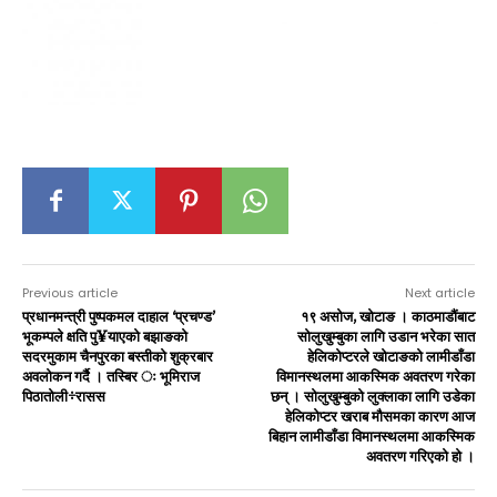
Previous article
Next article
प्रधानमन्त्री पुष्पकमल दाहाल ‘प्रचण्ड’
१९ असोज, खोटाङ । काठमाडौंबाट
भूकम्पले क्षति पु¥याएको बझाङको
सोलुखुम्बुका लागि उडान भरेका सात
सदरमुकाम चैनपुरका बस्तीको शुक्रबार
हेलिकोप्टरले खोटाङको लामीडाँडा
अवलोकन गर्दै । तस्बिर ः भूमिराज
विमानस्थलमा आकस्मिक अवतरण गरेका
पिठातोली÷रासस
छन् । सोलुखुम्बुको लुक्लाका लागि उडेका
हेलिकोप्टर खराब मौसमका कारण आज
बिहान लामीडाँडा विमानस्थलमा आकस्मिक
अवतरण गरिएको हो ।