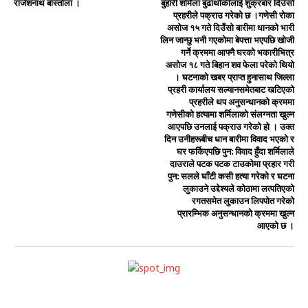
राजेशनाथ बास्तोला ।
बुहारी शर्मिला बुढाथोकीलाई शुक्रबार दिउँसो
प्रहरीले पक्राउ गरेको छ ।गणेसी रोका
असोज १५ गते दिउँसो बारीमा धानको भारी
लिन जान्छु भनी गएकोमा बेपत्ता भएपछि खोजी
गर्ने क्रममा आफ्नै घरको भकारीभित्र
असोज १८ गते बिहान शव फेला परेको थियो
। घटनाको खबर प्राप्त हुनासाथ जिल्ला
प्रहरी कार्यालय सल्यानसमेतबाट खटिएको
प्रहरीले थप अनुसन्धानको क्रममा
गणेसीको हत्यामा शर्मिलाको संलग्नता खुल्न
आएपछि उनलाई पक्राउ गरेको हो । उक्त
दिन उनीहरूबीच धान बारीमा विवाद भएको र
घर फर्किएपछि पुन: विवाद हुँदा शर्मिलाले
दाउराले पटक पटक टाउकोमा प्रहार गरी
पुन: सलले घाँटी कसी हत्या गरेको र घटना
लुकाउने उद्देश्यले कोठामा लत्पतिएको
रगतसमेत लुकाउन लिपपोत गरेको
प्रारम्भिक अनुसन्धानको क्रममा खुल्न
आएको छ ।