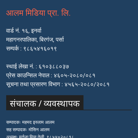
आलम मिडिया प्रा. लि.
वार्ड नं. १६, इनर्वा
महागनरपालिका, बिरगंज, पर्सा
सम्पर्क : ९८६५४१६०१९
स्थाई लेखा नं. : ६१०३८८०३७
प्रेस काउन्सिल नेपाल : ४६०५-२०८०/०८१
सूचना तथा प्रसारण विभाग : ४५६५-२०८०/२०८१
संचालक / व्यवस्थापक
सम्पादकः महमद इस्लाम आलम
सह सम्पादकः मोसिन आलम
अध्यक्षः मुर्तुजा मिया तेली, ९८५४०२०८१८