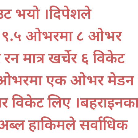
भयो ।दिपेशले
र्दै ९.५ ओभरमा ८ ओभर
 रन मात्र खर्चेर ६ विकेट
शले ७ ओभरमा एक ओभर मेडन
 चार विकेट लिए ।बहराइनक
अब्दुल हाकिमले सर्वाधिक