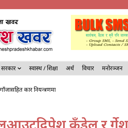
देश सरकार
स्वास्थ / शिक्षा
अर्थ
विचार
मनोरञ्जन
गाँजासहित कार नियन्त्रणमा
्याङ्कर पल्टिँदा भीषण आगलागी, चालकको सकुशल उद्धार
उटदिपेश कँडेल र दुर्गे