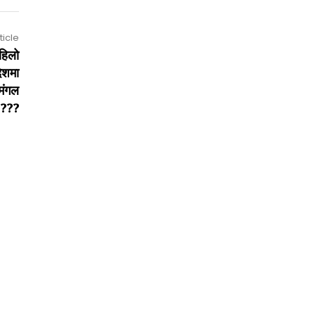
ticle
हिलो
ेशमा
 मंगल
????