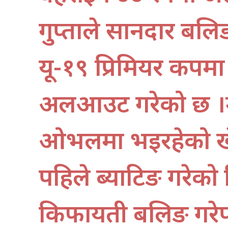
गुप्ताले सानदार बल
यू-१९ प्रिमियर कपम
अलआउट गरेको छ ।म
ओभलमा भइरहेको खे
पहिले ब्याटिङ गरेको थ
किफायती बलिङ गरे