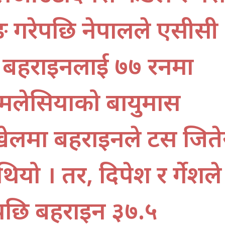
िङ गरेपछि नेपालले एसीसी
ा बहराइनलाई ७७ रनमा
लेसियाको बायुमास
लमा बहराइनले टस जिते
ियो । तर, दिपेश र दुर्गेशले
पछि बहराइन ३७.५