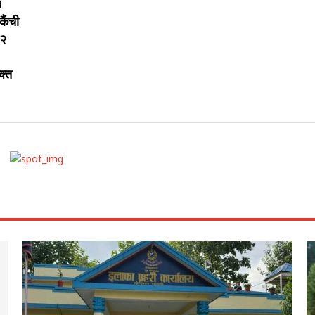
१
कैंची
 २
क्त