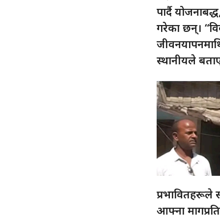
पार्दै योजनाबद्ध
गरेका छन्। “व
जीवनयापनमाथि अ
स्थानीयले बता
प्रभावितहरूले
आफ्ना मागप्रत