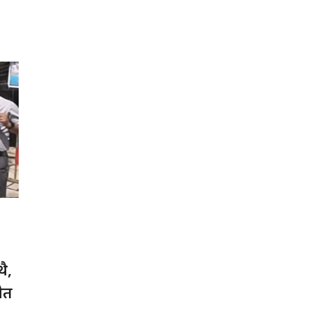
ै,
ेत