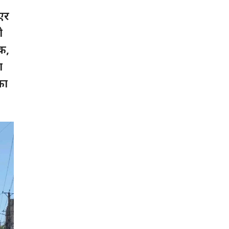
एर
ो
क,
ा
का