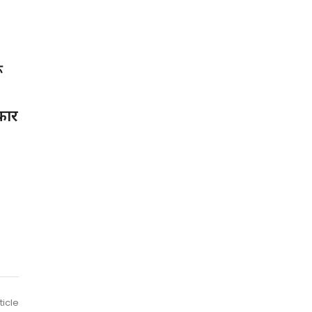
ू
कार
ticle