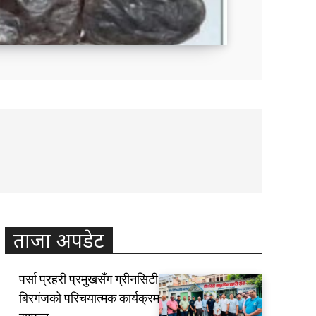
ट संघ (क्यान)ले नेपाल, यूएई र हङकङ...
ताजा अपडेट
पर्सा प्रहरी प्रमुखसँग ग्रीनसिटी
बिरगंजको परिचयात्मक कार्यक्रम