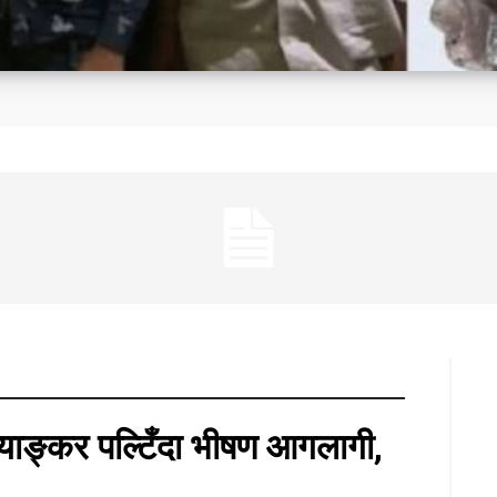
र्ताकाठमाडौं । क्रिकेटर सन्दीप लामिछानेले त्रिकोणात्मक टी-२० श्रृंखला नखेल्ने भएका छन् ।नेपाल क्रिके
याङ्कर पल्टिँदा भीषण आगलागी,