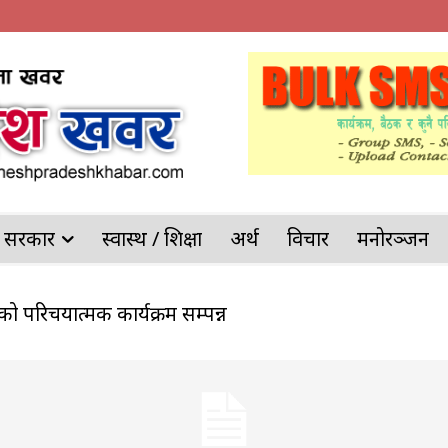
देश सरकार
स्वास्थ / शिक्षा
अर्थ
विचार
मनोरञ्जन
ोखरिया प्रहरीको ठूलो सफलता
्याक्टर दुर्घटना हुँदा १ जनाको मृत्यु भएको छ । जिल्लाको भूमिकास्थान नगरपालिका- ७ किर्लुकमा रा १ त ४२९